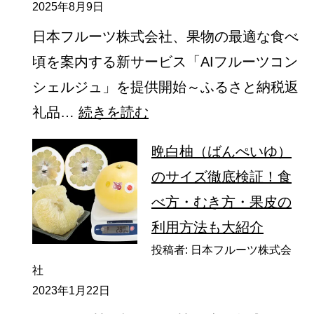
2025年8月9日
日本フルーツ株式会社、果物の最適な食べ
頃を案内する新サービス「AIフルーツコン
シェルジュ」を提供開始～ふるさと納税返
:
礼品…
続きを読む
新
晩白柚（ばんぺいゆ）
サ
のサイズ徹底検証！食
ー
べ方・むき方・果皮の
ビ
利用方法も大紹介
ス
投稿者: 日本フルーツ株式会
『AI
社
フ
2023年1月22日
ル