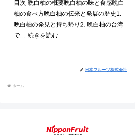
目次 晩白柚の概要晩白柚の味と食感晩白
ー
柚の食べ方晩白柚の伝来と発展の歴史1.
ツ
晩白柚の発見と持ち帰り2. 晩白柚の台湾
コ
:
で…
続きを読む
ン
晩
シ
白
ェ
柚
日本フルーツ株式会社
ル
（ば
ジ
ホーム
ん
ュ』
ぺ
を
い
リ
ゆ）
リ
の