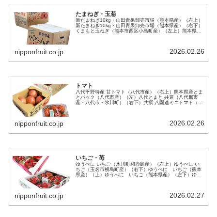
たまねぎ・玉葱
新たまねぎ10kg・山田青果卸売市場（熊本県産）（左上）
新たまねぎ10kg・山田青果卸売市場（熊本県産）（右下）
くまもと玉ねぎ（熊本市西区小島町産）（左上）熊本県産
サラダたまねぎ（水俣市産）（右下）集落・地区経営体数
（2020年）①小島町（...
2026.02.26
nipponfruit.co.jp
トマト
八代平野特産 甘トマト（八代市産）（右上）熊本県産とま
とパック（八代市産）（左）八代とまと 共選（八代郡市
産・八代市・氷川町）（右下）共撰 八園連ミニトマト（八
代市産）（右上）熊本県産とまと （八代市産）（左）mini
トマトパック（八代市産...
2026.02.26
nipponfruit.co.jp
いちご・苺
ゆうべに いちご（氷川町和鹿島産）（左上）ゆうべに い
ちご（玉名市横島町産）（右下）ゆうべに いちご（熊本
県産）（上）ゆうべに いちご（熊本県産）（左下）ゆう
べに いちご（熊本県産）（右下）JAやつしろ ゆうべに
いちご（八代市・氷川町産）...
2026.02.27
nipponfruit.co.jp