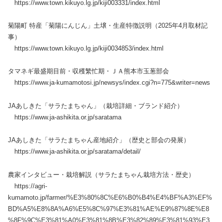
https://www.town.kikuyo.lg.jp/kiji003331/index.html
菊陽町 特産「菊陽にんじん」土壌・生産特徴説明（2025年4月取材記
事）
https://www.town.kikuyo.lg.jp/kiji0034853/index.html
タマネギ最盛期目前・収穫繁忙期・ＪＡ熊本市玉葱部会
https://www.ja-kumamotosi.jp/newsys/index.cgi?n=775&writer=news
JAあしきた「サラたまちゃん」（栽培詳細・ブランド紹介）
https://www.ja-ashikita.or.jp/saratama
JAあしきた「サラたまちゃん産地紹介」（歴史と部会の発展）
https://www.ja-ashikita.or.jp/saratama/detail/
農家インタビュー・栽培解説（サラたまちゃん栽培方法・歴史）
https://agri-
kumamoto.jp/farmer/%E3%80%8C%E6%B0%B4%E4%BF%A3%EF%
BD%A5%E8%8A%A6%E5%8C%97%E3%81%AE%E9%87%8E%E8
%8F%9C%E3%81%A0%E3%81%8B%E3%82%89%E3%81%93%E3