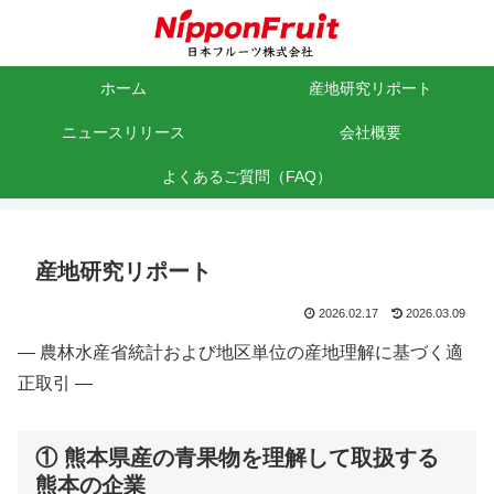
ホーム
産地研究リポート
ニュースリリース
会社概要
よくあるご質問（FAQ）
産地研究リポート
2026.02.17
2026.03.09
― 農林水産省統計および地区単位の産地理解に基づく適
正取引 ―
① 熊本県産の青果物を理解して取扱する
熊本の企業