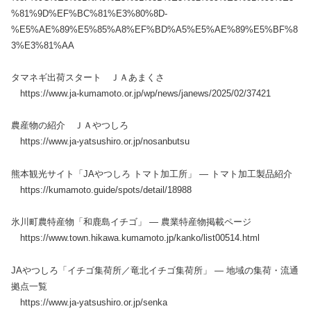
%81%9D%EF%BC%81%E3%80%8D-
%E5%AE%89%E5%85%A8%EF%BD%A5%E5%AE%89%E5%BF%8
3%E3%81%AA
タマネギ出荷スタート ＪＡあまくさ
https://www.ja-kumamoto.or.jp/wp/news/janews/2025/02/37421
農産物の紹介 ＪＡやつしろ
https://www.ja-yatsushiro.or.jp/nosanbutsu
熊本観光サイト「JAやつしろ トマト加工所」 — トマト加工製品紹介
https://kumamoto.guide/spots/detail/18988
氷川町農特産物「和鹿島イチゴ」 — 農業特産物掲載ページ
https://www.town.hikawa.kumamoto.jp/kanko/list00514.html
JAやつしろ「イチゴ集荷所／竜北イチゴ集荷所」 — 地域の集荷・流通
拠点一覧
https://www.ja-yatsushiro.or.jp/senka