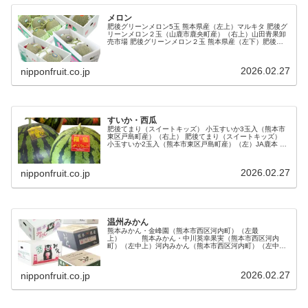
メロン
肥後グリーンメロン5玉 熊本県産（左上）マルキタ 肥後グ
リーンメロン２玉（山鹿市鹿央町産）（右上）山田青果卸
売市場 肥後グリーンメロン２玉 熊本県産（左下）肥後グ
リーンメロン2玉 熊本県産（右下）八協連アールスメロン4
玉入 八代市産（左上・...
2026.02.27
nipponfruit.co.jp
すいか・西瓜
肥後てまり（スイートキッズ） 小玉すいか3玉入（熊本市
東区戸島町産）（右上） 肥後てまり（スイートキッズ）
小玉すいか2玉入（熊本市東区戸島町産）（左）JA鹿本 立
体栽培 小玉すいか（山鹿市・熊本市北区植木町産）（右
下）JA鹿本 立体栽培 ...
2026.02.27
nipponfruit.co.jp
温州みかん
熊本みかん・金峰園（熊本市西区河内町）（左最
上） 熊本みかん・中川英幸果実（熊本市西区河内
町）（左中上）河内みかん（熊本市西区河内町）（左中
下）こだわりみかん・中村農園（熊本市西区河内町河内・
塩屋）（左最下）青島みかん・岡本青果（玉名市...
2026.02.27
nipponfruit.co.jp