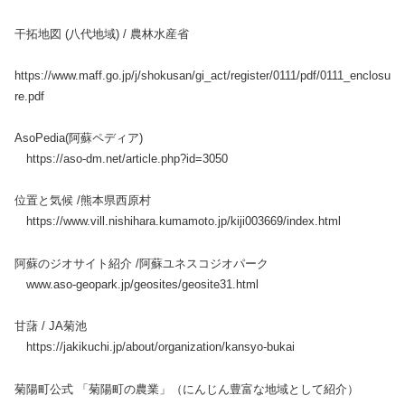
干拓地図 (八代地域) / 農林水産省
https://www.maff.go.jp/j/shokusan/gi_act/register/0111/pdf/0111_enclosu
re.pdf
AsoPedia(阿蘇ペディア)
https://aso-dm.net/article.php?id=3050
位置と気候 /熊本県西原村
https://www.vill.nishihara.kumamoto.jp/kiji003669/index.html
阿蘇のジオサイト紹介 /阿蘇ユネスコジオパーク
www.aso-geopark.jp/geosites/geosite31.html
甘藷 / JA菊池
https://jakikuchi.jp/about/organization/kansyo-bukai
菊陽町公式 「菊陽町の農業」（にんじん豊富な地域として紹介）