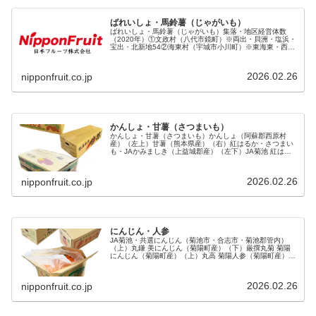
ばれいしょ・馬鈴薯（じゃがいも）
ばれいしょ・馬鈴薯（じゃがいも）集落・地区経営体数
（2020年）①文政村（八代市鏡町）※両出・貝洲・塩浜・
宝出・北新地54②海東村（宇城市小川町）※東海東・西海
東・南海東・北海東19③御領村（天草市五和町）18④七滝
村（上益城郡御船町）※七...
2026.02.26
nipponfruit.co.jp
かんしょ・甘薯（さつまいも）
かんしょ・甘薯（さつまいも）かんしょ（阿蘇郡西原村
産）（左上）甘薯（熊本県産）（右）紅はるか・さつまい
も・JAかみましき（上益城郡産）（左下）JA菊池 紅はる
か（大津町産）（左上）山中農園 シルクスイート（西原村
産）（右上）JA熊本市 ほり...
2026.02.26
nipponfruit.co.jp
にんじん・人参
JA菊池・共選にんじん（菊池市・合志市・菊池郡管内）
（上）丸鎌 美にんじん（菊陽町産）（下）厳撰丸菊 菊陽
にんじん（菊陽町産）（上）丸高 菊陽人参（菊陽町産）
（下）集落・地区経営体数（2020年）①津田村（菊池郡菊
陽町）※津久礼・久保田・光...
2026.02.26
nipponfruit.co.jp