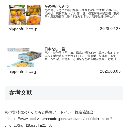
その他かんきつ
その他かんきつの統計集落・地区との経営体数（2020年）
の列は、農林業センサス 第１巻 都道府県別統計書（熊本
県）農業経営体 -農林水産省を参照。栽培品種は弊社の独
自調査（現地調査・インターネット等）。集落・地区経営
体数（2020年）栽培品...
2026.02.27
nipponfruit.co.jp
日本なし・梨
産地・統計熊本県では、県北の丘陵地から県南の盆地まで
各地で梨栽培が行われています。荒尾梨、菊池梨、玉東
梨、芳野梨、吉野梨、小川梨などの産地があり、菊池川流
域や金峰山周辺、八代平野東部、人吉盆地などの地形や気
候を活かした果樹産地が形成されてい...
2026.03.05
nipponfruit.co.jp
参考文献
旬の食材検索 / くまもと県南フードバレー推進協議会
https://www.food-v.kumamoto.jp/dynamic/info/pub/detail.aspx?
c_id=18&id=118&scfm21=50