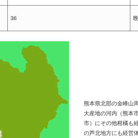
36
熊本県北部の金峰山
大産地の河内（熊本
市）にその他柑橘も
の芦北地方にも経営