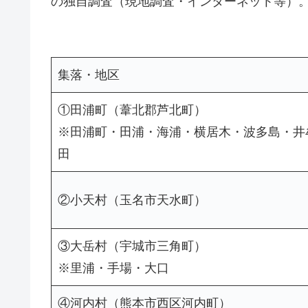
の独自調査（現地調査・インターネット等）
集落・地区
①田浦町（葦北郡芦北町）
※田浦町・田浦・海浦・横居木・波多島・井
田
②小天村（玉名市天水町）
③大岳村（宇城市三角町）
※里浦・手場・大口
④河内村（熊本市西区河内町）