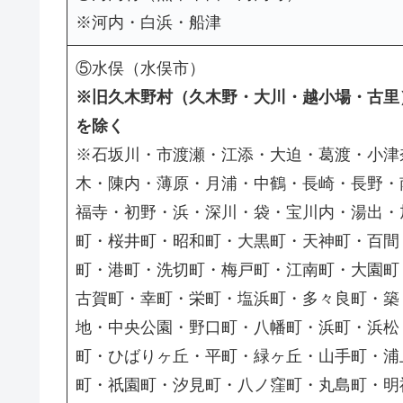
※河内・白浜・船津
⑤水俣（水俣市）
※旧久木野村（久木野・大川・越小場・古里
を除く
※石坂川・市渡瀬・江添・大迫・葛渡・小津
木・陳内・薄原・月浦・中鶴・長崎・長野・
福寺・初野・浜・深川・袋・宝川内・湯出・
町・桜井町・昭和町・大黒町・天神町・百間
町・港町・洗切町・梅戸町・江南町・大園町
古賀町・幸町・栄町・塩浜町・多々良町・築
地・中央公園・野口町・八幡町・浜町・浜松
町・ひばりヶ丘・平町・緑ヶ丘・山手町・浦
町・祇園町・汐見町・八ノ窪町・丸島町・明