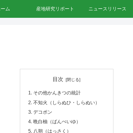
ホーム
産地研究リポート
ニュースリリース
目次
その他かんきつの統計
不知火（しらぬひ・しらぬい）
デコポン
晩白柚（ばんぺいゆ）
八朔（はっさく）