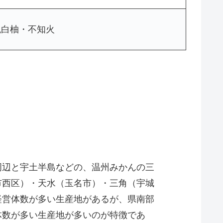
晩白柚・不知火
周辺と宇土半島などの、温州みかんの三
市西区）・天水（玉名市）・三角（宇城
経営体数が多い生産地があるが、県南部
体数が多い生産地が多いのが特徴であ