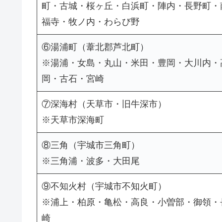
町・古城・桜ヶ丘・白浜町・陣内・長野町・
福寺・牧ノ内・わらび野
⑥湯浦町（葦北郡芦北町）
※湯浦・女島・丸山・米田・豊岡・大川内・
岡・古石・宮崎
⑦深海村（天草市・旧牛深市）
※天草市深海町
⑧三角（宇城市三角町）
※三角浦・波多・大田尾
⑨不知火村（宇城市不知火町）
※浦上・柏原・亀松・高良・小曽部・御領・
崎