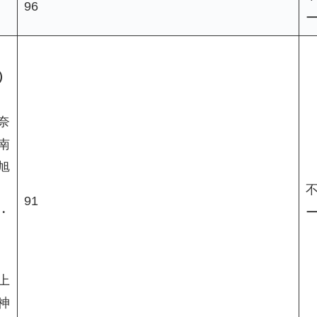
96
）
奈
南
旭
91
・
上
神