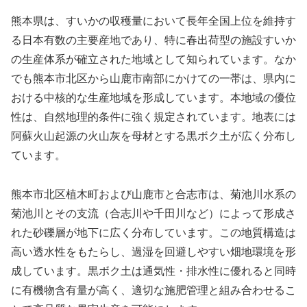
熊本県は、すいかの収穫量において長年全国上位を維持す
る日本有数の主要産地であり、特に春出荷型の施設すいか
の生産体系が確立された地域として知られています。なか
でも熊本市北区から山鹿市南部にかけての一帯は、県内に
おける中核的な生産地域を形成しています。本地域の優位
性は、自然地理的条件に強く規定されています。地表には
阿蘇火山起源の火山灰を母材とする黒ボク土が広く分布し
ています。
熊本市北区植木町および山鹿市と合志市は、菊池川水系の
菊池川とその支流（合志川や千田川など）によって形成さ
れた砂礫層が地下に広く分布しています。この地質構造は
高い透水性をもたらし、過湿を回避しやすい畑地環境を形
成しています。黒ボク土は通気性・排水性に優れると同時
に有機物含有量が高く、適切な施肥管理と組み合わせるこ