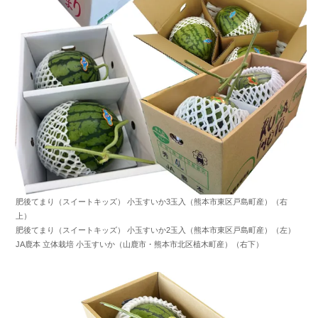
肥後てまり（スイートキッズ） 小玉すいか3玉入（熊本市東区戸島町産）（右
上）
肥後てまり（スイートキッズ） 小玉すいか2玉入（熊本市東区戸島町産）（左）
JA鹿本 立体栽培 小玉すいか（山鹿市・熊本市北区植木町産）（右下）