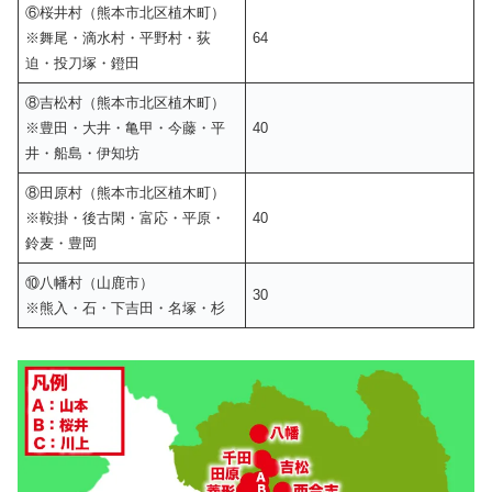
⑥桜井村（熊本市北区植木町）
※舞尾・滴水村・平野村・荻
64
迫・投刀塚・鐙田
⑧吉松村（熊本市北区植木町）
※豊田・大井・亀甲・今藤・平
40
井・船島・伊知坊
⑧田原村（熊本市北区植木町）
※鞍掛・後古閑・富応・平原・
40
鈴麦・豊岡
⑩八幡村（山鹿市）
30
※熊入・石・下吉田・名塚・杉