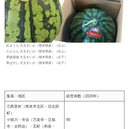
紅まくら 大玉すいか（熊本県産）（左上）
だんらん 大玉すいか（熊本県産）（右上）
肥後漫遊 大玉すいか（熊本県産）（左下）
祭ばやし 大玉すいか（熊本県産）（右下）
集落・地区
経営体数（2020年）
①西里村（熊本市北区・旧北部
町）
※硯川・寺迫（万楽寺・立福
90
寺・太郎迫）・五町（和泉・