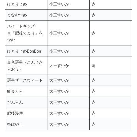
ひとりじめ
小玉すいか
赤
まなむすめ
小玉すいか
赤
スイートキッズ
※「肥後てまり」を
小玉すいか
赤
含む
ひとりじめBonBon
小玉すいか
赤
金色羅皇（こんじき
大玉すいか
黄
らおう）
羅皇ザ・スウィート
大玉すいか
赤
紅まくら
大玉すいか
赤
だんらん
大玉すいか
赤
肥後漫遊
大玉すいか
赤
祭ばやし
大玉すいか
赤