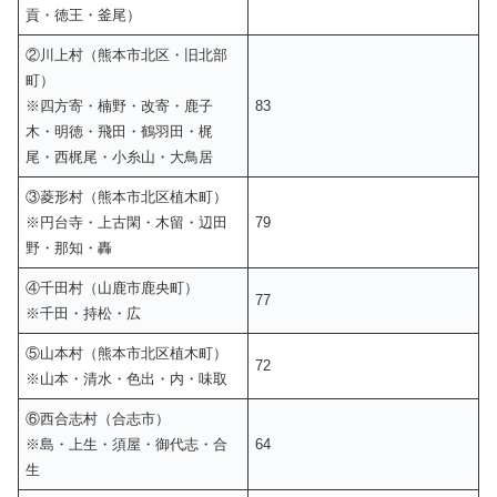
貢・徳王・釜尾）
②川上村（熊本市北区・旧北部
町）
※四方寄・楠野・改寄・鹿子
83
木・明徳・飛田・鶴羽田・梶
尾・西梶尾・小糸山・大鳥居
③菱形村（熊本市北区植木町）
※円台寺・上古閑・木留・辺田
79
野・那知・轟
④千田村（山鹿市鹿央町）
77
※千田・持松・広
⑤山本村（熊本市北区植木町）
72
※山本・清水・色出・内・味取
⑥西合志村（合志市）
※島・上生・須屋・御代志・合
64
生