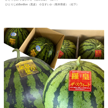
ひとりじめBonBon（黒皮） 小玉すいか（熊本県産）（右下）