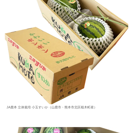
JA鹿本 立体栽培 小玉すいか（山鹿市・熊本市北区植木町産）