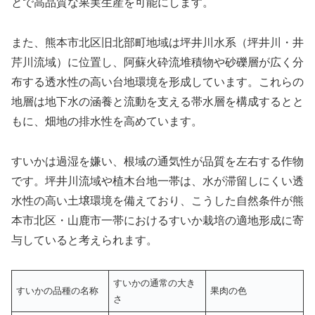
とで高品質な果実生産を可能にします。
また、熊本市北区旧北部町地域は坪井川水系（坪井川・井
芹川流域）に位置し、阿蘇火砕流堆積物や砂礫層が広く分
布する透水性の高い台地環境を形成しています。これらの
地層は地下水の涵養と流動を支える帯水層を構成するとと
もに、畑地の排水性を高めています。
すいかは過湿を嫌い、根域の通気性が品質を左右する作物
です。坪井川流域や植木台地一帯は、水が滞留しにくい透
水性の高い土壌環境を備えており、こうした自然条件が熊
本市北区・山鹿市一帯におけるすいか栽培の適地形成に寄
与していると考えられます。
すいかの通常の大き
すいかの品種の名称
果肉の色
さ