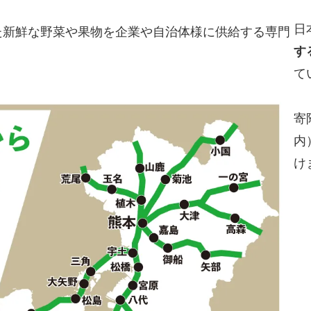
日
た新鮮な野菜や果物を企業や自治体様に供給する専門
す
て
寄
内
け