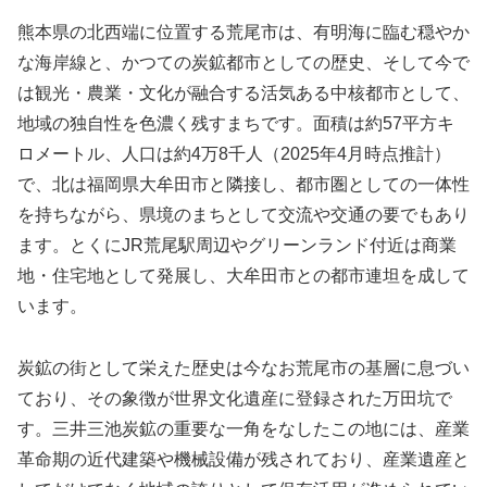
熊本県の北西端に位置する荒尾市は、有明海に臨む穏やか
な海岸線と、かつての炭鉱都市としての歴史、そして今で
は観光・農業・文化が融合する活気ある中核都市として、
地域の独自性を色濃く残すまちです。面積は約57平方キ
ロメートル、人口は約4万8千人（2025年4月時点推計）
で、北は福岡県大牟田市と隣接し、都市圏としての一体性
を持ちながら、県境のまちとして交流や交通の要でもあり
ます。とくにJR荒尾駅周辺やグリーンランド付近は商業
地・住宅地として発展し、大牟田市との都市連坦を成して
います。
炭鉱の街として栄えた歴史は今なお荒尾市の基層に息づい
ており、その象徴が世界文化遺産に登録された万田坑で
す。三井三池炭鉱の重要な一角をなしたこの地には、産業
革命期の近代建築や機械設備が残されており、産業遺産と