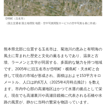
岱明町（玉名市）
（国土交通省 国土地理院 地図・空中写真閲覧サービスの空中写真を基に作成）
熊本県北部に位置する玉名市は、菊池川の恵みと有明海の
風土に育まれた歴史と文化の薫るまちであり、温泉と古
墳、ラーメンと文学が同居する、多面的な魅力を持つ地域
です。2005年に旧玉名市が岱明町・横島町・天水町と合
併して現在の市域が形成され、面積はおよそ153平方キロ
メートル、人口は約6万人（2025年4月時点推計）を数え
ます。市内中心部の高瀬地区はかつて水運の拠点として栄
え、現在でも高瀬裏川や高瀬目鏡橋に代表される石橋や水
路の風景が、静かに当時の繁栄を物語っています。