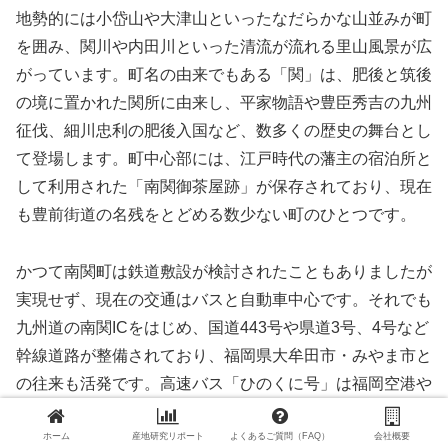
地勢的には小岱山や大津山といったなだらかな山並みが町
を囲み、関川や内田川といった清流が流れる里山風景が広
がっています。町名の由来でもある「関」は、肥後と筑後
の境に置かれた関所に由来し、平家物語や豊臣秀吉の九州
征伐、細川忠利の肥後入国など、数多くの歴史の舞台とし
て登場します。町中心部には、江戸時代の藩主の宿泊所と
して利用された「南関御茶屋跡」が保存されており、現在
も豊前街道の名残をとどめる数少ない町のひとつです。
かつて南関町は鉄道敷設が検討されたこともありましたが
実現せず、現在の交通はバスと自動車中心です。それでも
九州道の南関ICをはじめ、国道443号や県道3号、4号など
幹線道路が整備されており、福岡県大牟田市・みやま市と
の往来も活発です。高速バス「ひのくに号」は福岡空港や
熊本市方面へのアクセスを担っており、町内には複数の路
ホーム
産地研究リポート
よくあるご質問（FAQ）
会社概要
線バスと拠点停留所も設けられています。