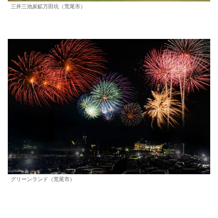
三井三池炭鉱万田坑（荒尾市）
グリーンランド（荒尾市）