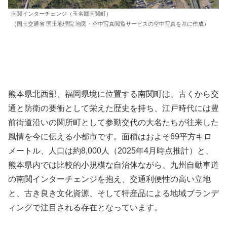
南関インターチェンジ（玉名郡南関町）
（国土交通省 国土地理院 地図・空中写真閲覧サービスの空中写真を基に作成）
熊本県北西部、福岡県境に位置する南関町は、古くから交
通と防衛の要衝として栄えた歴史を持ち、江戸時代には豊
前街道沿いの関所町として参勤交代の大名たちが往来した
風情を今に伝える小都市です。面積はおよそ69平方キロ
メートル、人口は約8,000人（2025年4月時点推計）と、
熊本県内では比較的小規模な自治体ながら、九州自動車道
の南関インターチェンジを抱え、交通利便性の高い立地
と、古き良き文化資源、そして特産品による地域ブランデ
ィングで注目される存在となっています。