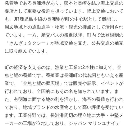
発着地である長洲港があり、熊本と長崎を結ぶ海上交通の
要所として重要な役割を担っています。陸上交通において
も、JR鹿児島本線の長洲駅が町の中心駅として機能し、
周辺地域との通勤通学・物流・観光の接点として活用され
ています。一方、産交バスの撤退以降、町内では登録制の
「きんぎょタクシー」が地域交通を支え、公共交通の補完
に取り組んでいます。
町の経済を支えるのは、漁業と工業の2本柱に加えて、金
魚と鯉の養殖です。養殖業は長洲町の代名詞ともいえる産
業で、「金魚と鯉の郷広場」では販売や展示、イベントが
行われており、全国的にもその名を知られています。ま
た、有明海に面する地の利を活かし、海苔の養殖も行われ
ており、地域ブランドの水産物として高い評価を受けてい
ます。工業分野では、長洲港周辺の埋立地に大手・中堅メ
ーカーの工場が立地しており、ジャパン マリンユナイテ