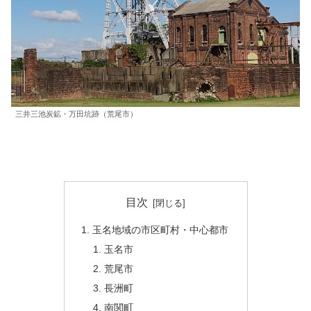
三井三池炭鉱・万田坑跡（荒尾市）
目次
玉名地域の市区町村・中心都市
玉名市
荒尾市
長洲町
南関町