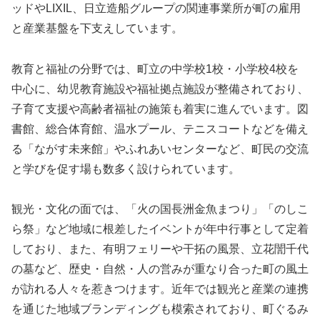
ッドやLIXIL、日立造船グループの関連事業所が町の雇用
と産業基盤を下支えしています。
教育と福祉の分野では、町立の中学校1校・小学校4校を
中心に、幼児教育施設や福祉拠点施設が整備されており、
子育て支援や高齢者福祉の施策も着実に進んでいます。図
書館、総合体育館、温水プール、テニスコートなどを備え
る「ながす未来館」やふれあいセンターなど、町民の交流
と学びを促す場も数多く設けられています。
観光・文化の面では、「火の国長洲金魚まつり」「のしこ
ら祭」など地域に根差したイベントが年中行事として定着
しており、また、有明フェリーや干拓の風景、立花誾千代
の墓など、歴史・自然・人の営みが重なり合った町の風土
が訪れる人々を惹きつけます。近年では観光と産業の連携
を通じた地域ブランディングも模索されており、町ぐるみ