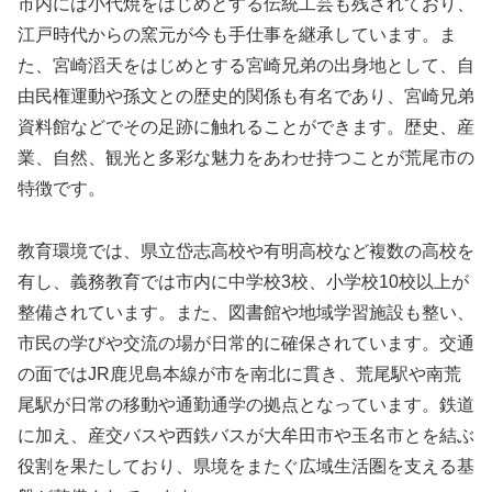
市内には小代焼をはじめとする伝統工芸も残されており、
江戸時代からの窯元が今も手仕事を継承しています。ま
た、宮崎滔天をはじめとする宮崎兄弟の出身地として、自
由民権運動や孫文との歴史的関係も有名であり、宮崎兄弟
資料館などでその足跡に触れることができます。歴史、産
業、自然、観光と多彩な魅力をあわせ持つことが荒尾市の
特徴です。
教育環境では、県立岱志高校や有明高校など複数の高校を
有し、義務教育では市内に中学校3校、小学校10校以上が
整備されています。また、図書館や地域学習施設も整い、
市民の学びや交流の場が日常的に確保されています。交通
の面ではJR鹿児島本線が市を南北に貫き、荒尾駅や南荒
尾駅が日常の移動や通勤通学の拠点となっています。鉄道
に加え、産交バスや西鉄バスが大牟田市や玉名市とを結ぶ
役割を果たしており、県境をまたぐ広域生活圏を支える基