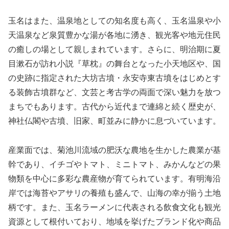
玉名はまた、温泉地としての知名度も高く、玉名温泉や小
天温泉など泉質豊かな湯が各地に湧き、観光客や地元住民
の癒しの場として親しまれています。さらに、明治期に夏
目漱石が訪れ小説『草枕』の舞台となった小天地区や、国
の史跡に指定された大坊古墳・永安寺東古墳をはじめとす
る装飾古墳群など、文芸と考古学の両面で深い魅力を放つ
まちでもあります。古代から近代まで連綿と続く歴史が、
神社仏閣や古墳、旧家、町並みに静かに息づいています。
産業面では、菊池川流域の肥沃な農地を生かした農業が基
幹であり、イチゴやトマト、ミニトマト、みかんなどの果
物類を中心に多彩な農産物が育てられています。有明海沿
岸では海苔やアサリの養殖も盛んで、山海の幸が揃う土地
柄です。また、玉名ラーメンに代表される飲食文化も観光
資源として根付いており、地域を挙げたブランド化や商品